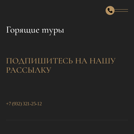
Подбор тура
Горящие туры
Горящие туры
Минимальные цены
Страны
ПОДПИШИТЕСЬ НА НАШУ
Календарь туров
РАССЫЛКУ
Наши услуги
Авиабилеты
О компании
Визы
О нас
Контакты
Круизы
Команда
+7 (932) 321-25-12
Подбор отеля